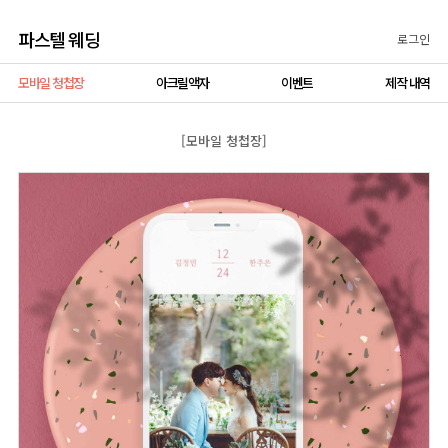
파스텔 웨딩
로그인
모바일 청첩장
아크릴액자
이벤트
제작 내역
[모바일 청첩장]