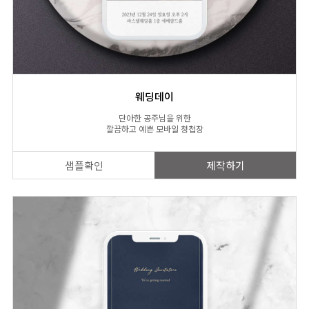
웨딩데이
단아한 공주님을 위한
깔끔하고 예쁜 모바일 청첩장
샘플확인
제작하기