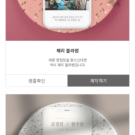
체리 블라썸
예쁜 청첩장을 찾으신다면
역시 체리 블라썸입니다.
샘플확인
제작하기